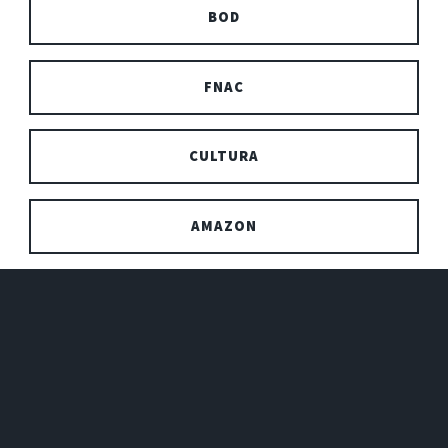
BOD
FNAC
CULTURA
AMAZON
Couverture dure :
19.99€
AMAZON